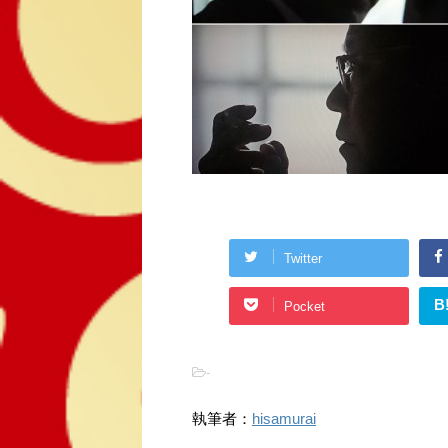
Twitter
B
Pocket
-
執筆者：
hisamurai