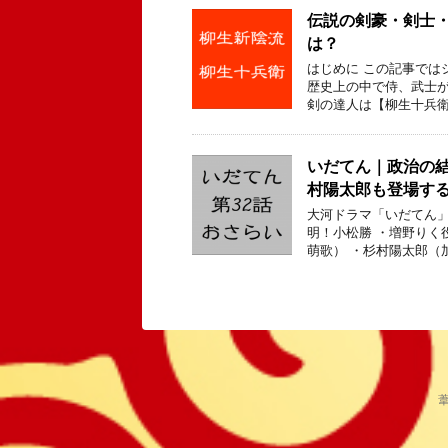
伝説の剣豪・剣士
は？
はじめに この記事では
歴史上の中で侍、武士
剣の達人は【柳生十兵衛
いだてん｜政治の
村陽太郎も登場する
大河ドラマ「いだてん」
明！小松勝 ・増野りく
萌歌） ・杉村陽太郎（