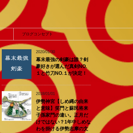
】
ブログコンセプト
2020/01/30
幕末最強の剣豪は誰？剣
豪好きが選んだ真剣NO.
１と竹刀NO.１が決定！
2018/01/01
伊勢神宮【しめ縄の由来
と意味】笑門と蘇民将来
子孫家門の違い。正月だ
けではない？1年中しめな
わを掛ける伊勢志摩の文