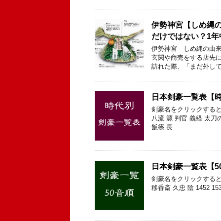
伊勢神宮【しめ縄
だけではない？1
伊勢神宮 しめ縄の由来
玄関や商売をする店先に
訪れた際、「まだ外して
日本剣豪一覧表【
剣豪名をクリックすると
八流 源 判官 義経 太刀
飯篠 長 …
日本剣豪一覧表【5
剣豪名をクリックすると
移香斎 久忠 陰 1452 15