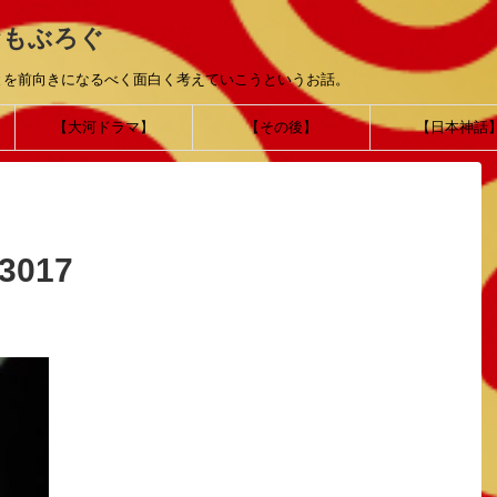
おもぶろぐ
とを前向きになるべく面白く考えていこうというお話。
【大河ドラマ】
【その後】
【日本神話
3017