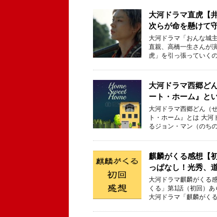
大河ドラマ直虎【
次らが命を懸けて
大河ドラマ「おんな城主
直親、高橋一生さんが
虎」を引っ張っていくの
大河ドラマ西郷ど
ート・ホーム』と
大河ドラマ西郷どん（せ
ト・ホーム』とは 大河
るジョン・マン（のちの
麒麟がくる感想【
っぱなし！光秀、
大河ドラマ麒麟がくる感
くる」第1話（初回）あ
大河ドラマ「麒麟がくる