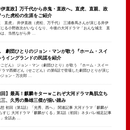
井伊直政】万千代から赤鬼・直政へ。直虎、直親、政
守った虎松の生涯をご紹介
 直虎」 井伊直政（虎松、万千代） 三浦春馬さんが演じる井伊
演じる小野政次がいなくなり、今後の大河ドラマ「おんな城主 直
は、当然ながら井 …
ん 劇団ひとりのジョン・マンが歌う『ホーム・スイ
いうイングランドの民謡を紹介
ごどん） ジョン・マン（劇団ひとり）が歌う 『ホーム・スイー
ドラマ西郷どん（せごどん）の第6話で登場した劇団ひとりが演じ
ジョン・万次郎 …
初回】最高！麒麟キターｗこれぞ大河ドラマ鳥肌立ち
道三、久秀の梟雄三傑が揃い踏み
想 初回（第1話）「光秀、西へ」 関連記事 大河ドラマ「麒麟が
らすじ 大河ドラマ「麒麟がくる」第1話（初回）ネタバレ補足記事
」全話あ …