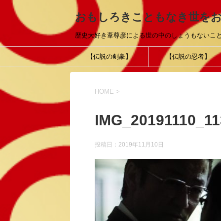
おもしろきこともなき世を
歴史大好き葦尊彦による世の中のしょうもないこ
【伝説の剣豪】
【伝説の忍者】
HOME
>
IMG_20191110_11
投稿日：
2019年11月10日