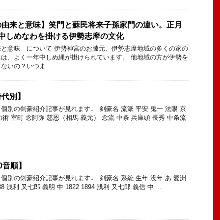
の由来と意味】笑門と蘇民将来子孫家門の違い。正月
年中しめなわを掛ける伊勢志摩の文化
と意味 について 伊勢神宮のお膝元、伊勢志摩地域の多くの家の
は、よく一年中しめ縄が掛けられています。 他地域の方が伊勢を
ないの？いつま …
時代別】
個別の剣豪紹介記事が見れます↓ 剣豪名 流派 平安 鬼一 法眼 京
の術 室町 念阿弥 慈恩（相馬 義元） 念流 中条 兵庫頭 長秀 中条流
0音順】
個別の剣豪紹介記事が見れます↓ 剣豪名 系統 生年 没年 あ 愛洲
38 浅利 又七郎 義明 中 1822 1894 浅利 又七郎 義信 中 …