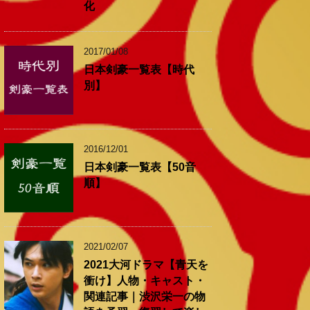
化
2017/01/08
日本剣豪一覧表【時代
別】
2016/12/01
日本剣豪一覧表【50音
順】
2021/02/07
2021大河ドラマ【青天を
衝け】人物・キャスト・
関連記事｜渋沢栄一の物