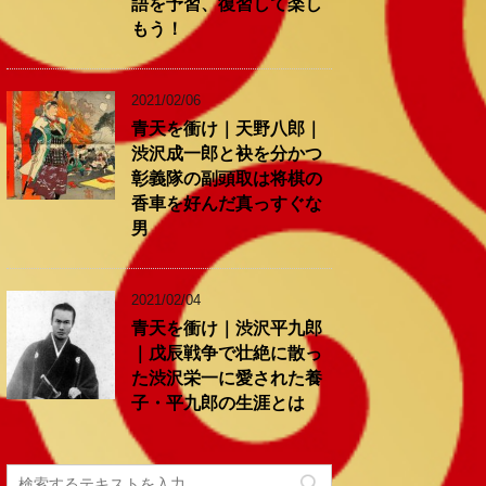
語を予習、復習して楽し
もう！
2021/02/06
青天を衝け｜天野八郎｜
渋沢成一郎と袂を分かつ
彰義隊の副頭取は将棋の
香車を好んだ真っすぐな
男
2021/02/04
青天を衝け｜渋沢平九郎
｜戊辰戦争で壮絶に散っ
た渋沢栄一に愛された養
子・平九郎の生涯とは