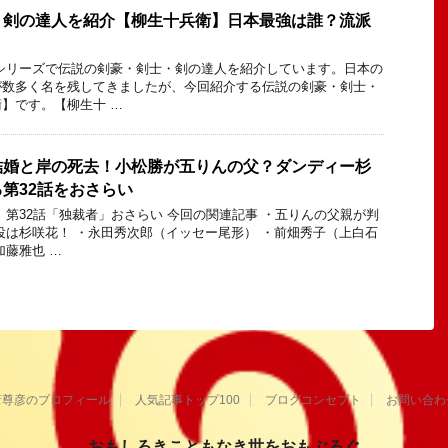
・剣の達人を紹介【柳生十兵衛】日本最強は誰？流派
シリーズで伝説の剣豪・剣士・剣の達人を紹介しています。日本の
が数多く名を残してきましたが、今回紹介する伝説の剣豪・剣士・
】です。【柳生十 …
結婚と岸の死去！小松勝が五りんの父？ダンディー杉
第32話をおさらい
 第32話「独裁者」おさらい 今回の関連記事 ・五りんの父親が判
役は杉咲花！ ・永田秀次郎（イッセー尾形） ・前畑秀子（上白石
加藤雅也 …
葦尊彦のプロフィール
人気記事トップ100
ブログコンセプト
お問い合わ
おもしろきこともなき世をおもぶろぐ