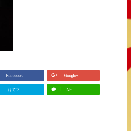
Facebook
Google+
!
はてブ
LINE