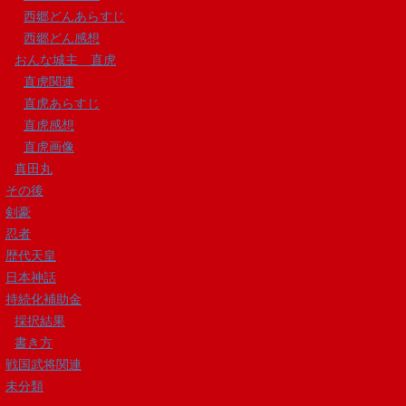
西郷どんあらすじ
西郷どん感想
おんな城主 直虎
直虎関連
直虎あらすじ
直虎感想
直虎画像
真田丸
その後
剣豪
忍者
歴代天皇
日本神話
持続化補助金
採択結果
書き方
戦国武将関連
未分類