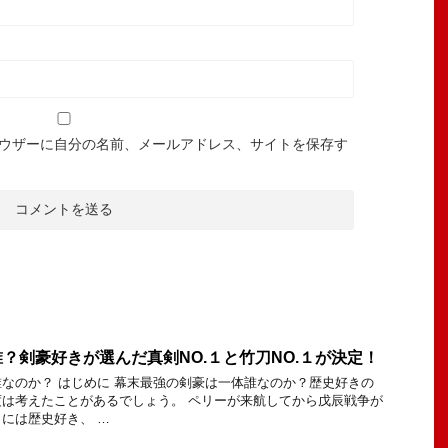
ウザーに自分の名前、メールアドレス、サイトを保存す
？剣豪好きが選んだ真剣NO.１と竹刀NO.１が決定！
なのか？ はじめに 幕末最強の剣豪は一体誰なのか？歴史好きの
は考えたことがあるでしょう。 ペリーが来航してから戊辰戦争が
には歴史好き、 …