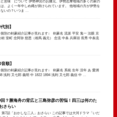
と意味 について 伊勢神宮のお膝元、伊勢志摩地域の多くの家の
は、よく一年中しめ縄が掛けられています。 他地域の方が伊勢を
ないの？いつま …
時代別】
個別の剣豪紹介記事が見れます↓ 剣豪名 流派 平安 鬼一 法眼 京
の術 室町 念阿弥 慈恩（相馬 義元） 念流 中条 兵庫頭 長秀 中条流
0音順】
個別の剣豪紹介記事が見れます↓ 剣豪名 系統 生年 没年 あ 愛洲
38 浅利 又七郎 義明 中 1822 1894 浅利 又七郎 義信 中 …
神回？勝海舟の背広と三島弥彦の苦悩！四三は何のた
おさらい
 第7話「おかしな二人」おさらい この記事では大河ドラマ「いだ