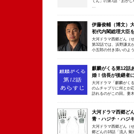
てん」の第7話「おかしな二人
…
伊藤俊輔（博文）
初代内閣総理大臣
大河ドラマ西郷どん（せ
第32話では、浜野謙太
小五郎の付き添いのよう
麒麟がくる第12話
婚！信長が後継者に
大河ドラマ「麒麟がくる
のムチャブリに何とか
訪れるのがこの回。妻木
大河ドラマ西郷ど
青・ハジチ・ハジ
大河ドラマ西郷どん（せ
郷どんの18話「流人 