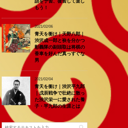
語を予習、復習して楽し
もう！
2021/02/06
青天を衝け｜天野八郎｜
渋沢成一郎と袂を分かつ
彰義隊の副頭取は将棋の
香車を好んだ真っすぐな
男
2021/02/04
青天を衝け｜渋沢平九郎
｜戊辰戦争で壮絶に散っ
た渋沢栄一に愛された養
子・平九郎の生涯とは