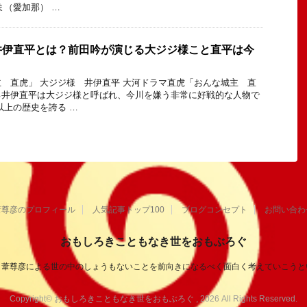
ま（愛加那） …
井伊直平とは？前田吟が演じる大ジジ様こと直平は今
？
 直虎」 大ジジ様 井伊直平 大河ドラマ直虎「おんな城主 直
る井伊直平は大ジジ様と呼ばれ、今川を嫌う非常に好戦的な人物で
以上の歴史を誇る …
葦尊彦のプロフィール
人気記事トップ100
ブログコンセプト
お問い合わ
おもしろきこともなき世をおもぶろぐ
き葦尊彦による世の中のしょうもないことを前向きになるべく面白く考えていこうと
Copyright© おもしろきこともなき世をおもぶろぐ , 2026 All Rights Reserved.