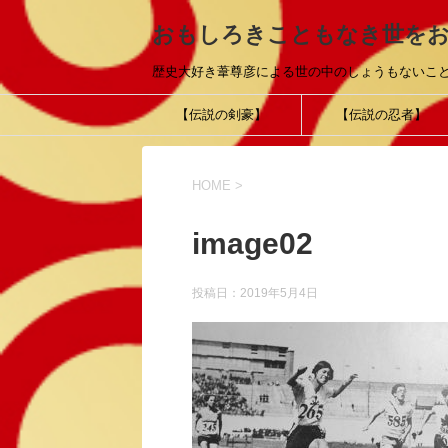
おもしろきこともなき世を
歴史大好き葦尊彦による世の中のしょうもないこ
【伝説の剣豪】
【伝説の忍者】
HOME
>
image02
投稿日：
2019年5月4日