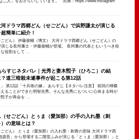
」をおさらいしています。 出典：https://www.instagram
大河ドラマ西郷どん（せごどん）で浜野謙太が演じる
を超簡単に紹介！
ごどん） 伊藤俊輔（博文） 大河ドラマ西郷どん（せごどん）の
が演じる長州藩士・伊藤俊輔が登場。 長州藩の代表ともいうべき桂
な役割をして …
あらすじネタバレ｜光秀と妻木煕子（ひろこ）の結
？道三暗殺未遂事件が起こる第12話
」 第12話「十兵衛の嫁」 あらすじ【ネタバレ注意】 前回の帰蝶
応えることができた明智光秀。そんな光秀にもついに心休まる時が
煕子が再会を …
ん（せごどん）とぅま（愛加那）の手の入れ墨（刺
キ）の意味とは？
ごどん） とぅま（愛加那）の入れ墨・刺青の意味 大河ドラマ西
菊池源吾」から登場する二階堂ふみが演じる「とぅま（愛加那）」と