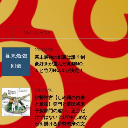
】
ブログコンセプト
2020/01/30
幕末最強の剣豪は誰？剣
豪好きが選んだ真剣NO.
１と竹刀NO.１が決定！
2018/01/01
伊勢神宮【しめ縄の由来
と意味】笑門と蘇民将来
子孫家門の違い。正月だ
けではない？1年中しめな
わを掛ける伊勢志摩の文