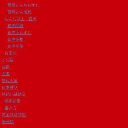
西郷どんあらすじ
西郷どん感想
おんな城主 直虎
直虎関連
直虎あらすじ
直虎感想
直虎画像
真田丸
その後
剣豪
忍者
歴代天皇
日本神話
持続化補助金
採択結果
書き方
戦国武将関連
未分類