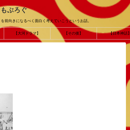
おもぶろぐ
とを前向きになるべく面白く考えていこうというお話。
【大河ドラマ】
【その後】
【日本神話