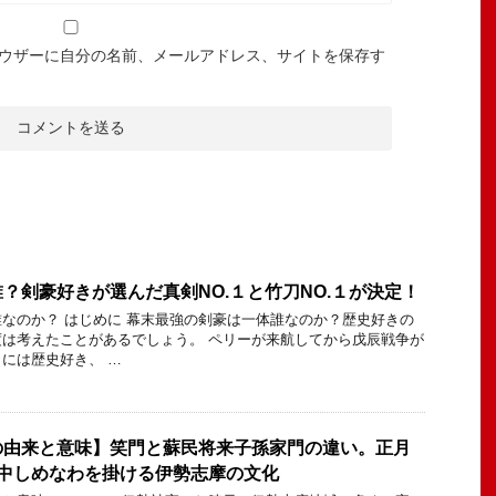
ウザーに自分の名前、メールアドレス、サイトを保存す
？剣豪好きが選んだ真剣NO.１と竹刀NO.１が決定！
なのか？ はじめに 幕末最強の剣豪は一体誰なのか？歴史好きの
は考えたことがあるでしょう。 ペリーが来航してから戊辰戦争が
には歴史好き、 …
の由来と意味】笑門と蘇民将来子孫家門の違い。正月
年中しめなわを掛ける伊勢志摩の文化