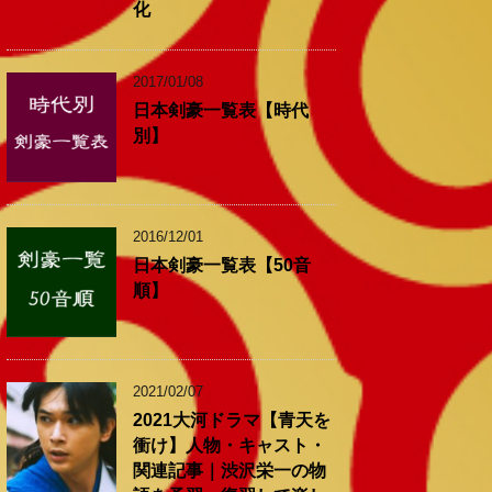
化
2017/01/08
日本剣豪一覧表【時代
別】
2016/12/01
日本剣豪一覧表【50音
順】
2021/02/07
2021大河ドラマ【青天を
衝け】人物・キャスト・
関連記事｜渋沢栄一の物