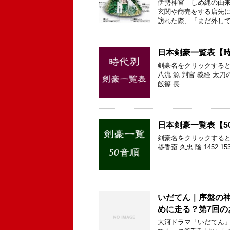
伊勢神宮 しめ縄の由来
玄関や商売をする店先に
訪れた際、「まだ外して
日本剣豪一覧表【
剣豪名をクリックすると
八流 源 判官 義経 太刀
飯篠 長 …
日本剣豪一覧表【5
剣豪名をクリックすると
移香斎 久忠 陰 1452 15
いだてん｜序盤の
めに走る？第7回の
大河ドラマ「いだてん」