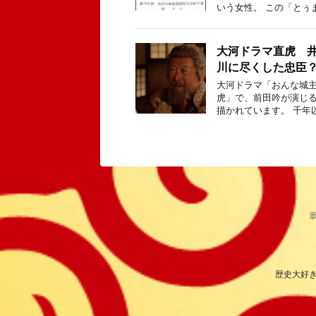
いう女性。 この「とぅ
大河ドラマ直虎 
川に尽くした忠臣
大河ドラマ「おんな城主
虎」で、前田吟が演じ
描かれています。 千年
歴史大好