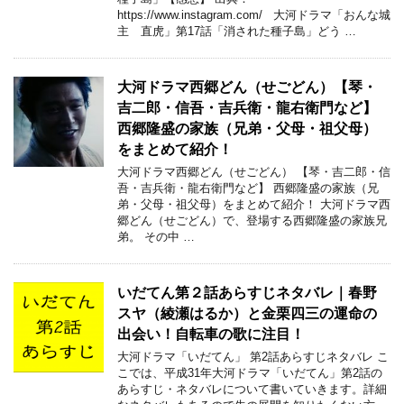
https://www.instagram.com/ 大河ドラマ「おんな城
主 直虎」第17話「消された種子島」どう …
大河ドラマ西郷どん（せごどん）【琴・
吉二郎・信吾・吉兵衛・龍右衛門など】
西郷隆盛の家族（兄弟・父母・祖父母）
をまとめて紹介！
大河ドラマ西郷どん（せごどん） 【琴・吉二郎・信
吾・吉兵衛・龍右衛門など】 西郷隆盛の家族（兄
弟・父母・祖父母）をまとめて紹介！ 大河ドラマ西
郷どん（せごどん）で、登場する西郷隆盛の家族兄
弟。 その中 …
いだてん第２話あらすじネタバレ｜春野
スヤ（綾瀬はるか）と金栗四三の運命の
出会い！自転車の歌に注目！
大河ドラマ「いだてん」 第2話あらすじネタバレ こ
こでは、平成31年大河ドラマ「いだてん」第2話の
あらすじ・ネタバレについて書いていきます。詳細