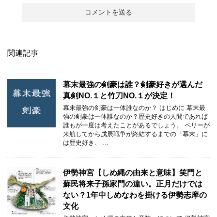
関連記事
幕末最強の剣豪は誰？剣豪好きが選んだ
真剣NO.１と竹刀NO.１が決定！
幕末最強の剣豪は一体誰なのか？ はじめに 幕末最
強の剣豪は一体誰なのか？歴史好きの人間であれば
誰もが一度は考えたことがあるでしょう。 ペリーが
来航してから戊辰戦争が終結するまでの「幕末」に
は歴史好き、 …
伊勢神宮【しめ縄の由来と意味】笑門と
蘇民将来子孫家門の違い。正月だけでは
ない？1年中しめなわを掛ける伊勢志摩の
文化