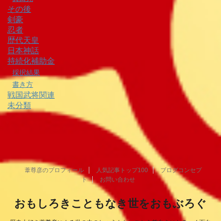
その後
剣豪
忍者
歴代天皇
日本神話
持続化補助金
採択結果
書き方
戦国武将関連
未分類
葦尊彦のプロフィール
人気記事トップ100
ブログコンセプ
ト
お問い合わせ
おもしろきこともなき世をおもぶろぐ