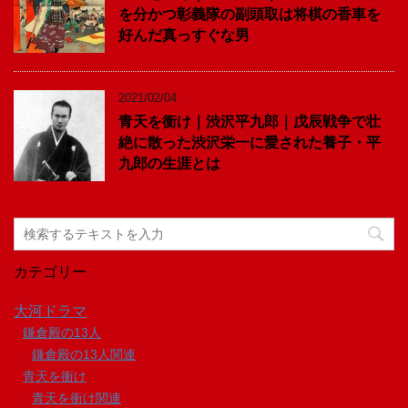
を分かつ彰義隊の副頭取は将棋の香車を
好んだ真っすぐな男
2021/02/04
青天を衝け｜渋沢平九郎｜戊辰戦争で壮
絶に散った渋沢栄一に愛された養子・平
九郎の生涯とは
カテゴリー
大河ドラマ
鎌倉殿の13人
鎌倉殿の13人関連
青天を衝け
青天を衝け関連