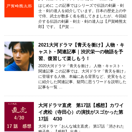
はじめに この記事ではシリーズで伝説の剣豪・剣
士・剣の達人を紹介しています。日本の歴史上の中
で侍、武士が数多く名を残してきましたが、今回紹
介する伝説の剣豪・剣士・剣の達人は【戸賀崎熊太
郎】です。【戸賀 …
2021大河ドラマ【青天を衝け】人物・キ
ャスト・関連記事｜渋沢栄一の物語を予
習、復習して楽しもう！
2020大河ドラマ「青天を衝け」 人物・キャスト・
関連記事 この記事では、大河ドラマ「青天を衝け」
に登場する人物、本編にある背景など、史実をもと
に紹介した関連記事、疑問に思うワードを説明した
記事を一覧 …
大河ドラマ直虎 第17話【感想】カワイ
イ虎松（寺田心）の演技がスゴかった第
17話 4/30
大河ドラマ「おんな城主直虎」 第17話「消された
種子島」【感想】 出典：