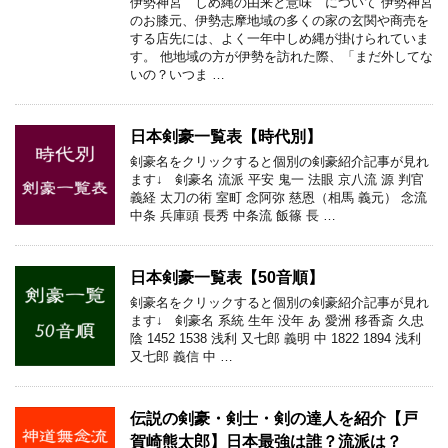
伊勢神宮 しめ縄の由来と意味 について 伊勢神宮
のお膝元、伊勢志摩地域の多くの家の玄関や商売を
する店先には、よく一年中しめ縄が掛けられていま
す。 他地域の方が伊勢を訪れた際、「まだ外してな
いの？いつま …
日本剣豪一覧表【時代別】
剣豪名をクリックすると個別の剣豪紹介記事が見れ
ます↓ 剣豪名 流派 平安 鬼一 法眼 京八流 源 判官
義経 太刀の術 室町 念阿弥 慈恩（相馬 義元） 念流
中条 兵庫頭 長秀 中条流 飯篠 長 …
日本剣豪一覧表【50音順】
剣豪名をクリックすると個別の剣豪紹介記事が見れ
ます↓ 剣豪名 系統 生年 没年 あ 愛洲 移香斎 久忠
陰 1452 1538 浅利 又七郎 義明 中 1822 1894 浅利
又七郎 義信 中 …
伝説の剣豪・剣士・剣の達人を紹介【戸
賀崎熊太郎】日本最強は誰？流派は？