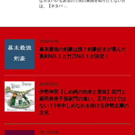
なネタバレもあるので先の展開を知りたくない方
は、【ネタバ …
2020/01/30
幕末最強の剣豪は誰？剣豪好きが選んだ
真剣NO.１と竹刀NO.１が決定！
2018/01/01
伊勢神宮【しめ縄の由来と意味】笑門と
蘇民将来子孫家門の違い。正月だけでは
ない？1年中しめなわを掛ける伊勢志摩の
文化
2017/01/08