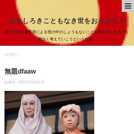
おもしろきこともなき世をおもぶろぐ
歴史大好き葦尊彦による世の中のしょうもないことを前向きになるべく
面白く考えていこうというお話。
HOME
>
無題dfaaw
投稿日：
2017年5月31日