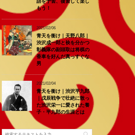
語を予習、復習して楽し
もう！
2021/02/06
青天を衝け｜天野八郎｜
渋沢成一郎と袂を分かつ
彰義隊の副頭取は将棋の
香車を好んだ真っすぐな
男
2021/02/04
青天を衝け｜渋沢平九郎
｜戊辰戦争で壮絶に散っ
た渋沢栄一に愛された養
子・平九郎の生涯とは