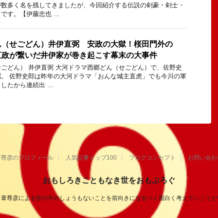
が数多く名を残してきましたが、今回紹介する伝説の剣豪・剣士・
です。【伊藤忠也 …
ん（せごどん）井伊直弼 安政の大獄！桜田門外の
直政が繋いだ井伊家が巻き起こす幕末の大事件
ごどん） 井伊直弼 大河ドラマ西郷どん（せごどん）で、佐野史
。 佐野史郎は昨年の大河ドラマ「おんな城主直虎」でも今川の軍
したから連続出 …
葦尊彦のプロフィール
人気記事トップ100
ブログコンセプト
お問い合わ
おもしろきこともなき世をおもぶろぐ
き葦尊彦による世の中のしょうもないことを前向きになるべく面白く考えていこうと