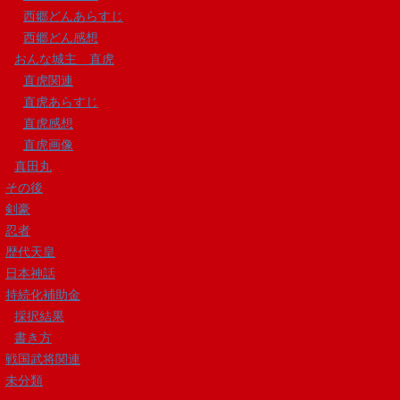
西郷どんあらすじ
西郷どん感想
おんな城主 直虎
直虎関連
直虎あらすじ
直虎感想
直虎画像
真田丸
その後
剣豪
忍者
歴代天皇
日本神話
持続化補助金
採択結果
書き方
戦国武将関連
未分類