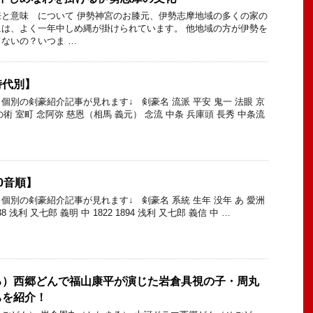
と意味 について 伊勢神宮のお膝元、伊勢志摩地域の多くの家の
は、よく一年中しめ縄が掛けられています。 他地域の方が伊勢を
ないの？いつま …
時代別】
個別の剣豪紹介記事が見れます↓ 剣豪名 流派 平安 鬼一 法眼 京
の術 室町 念阿弥 慈恩（相馬 義元） 念流 中条 兵庫頭 長秀 中条流
0音順】
個別の剣豪紹介記事が見れます↓ 剣豪名 系統 生年 没年 あ 愛洲
38 浅利 又七郎 義明 中 1822 1894 浅利 又七郎 義信 中 …
る）西郷どんで福山康平が演じた岩倉具視の子・周丸
ちを紹介！