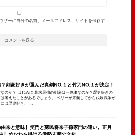
ウザーに自分の名前、メールアドレス、サイトを保存す
？剣豪好きが選んだ真剣NO.１と竹刀NO.１が決定！
なのか？ はじめに 幕末最強の剣豪は一体誰なのか？歴史好きの
は考えたことがあるでしょう。 ペリーが来航してから戊辰戦争が
には歴史好き、 …
の由来と意味】笑門と蘇民将来子孫家門の違い。正月
年中しめなわを掛ける伊勢志摩の文化