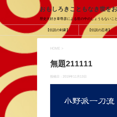
おもしろきこともなき世を
歴史大好き葦尊彦による世の中のしょうもないこ
【伝説の剣豪】
【伝説の忍者】
HOME
>
無題211111
投稿日：
2019年11月13日