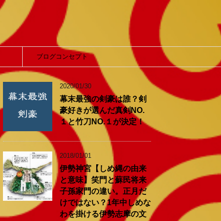
】
ブログコンセプト
2020/01/30
幕末最強の剣豪は誰？剣
豪好きが選んだ真剣NO.
１と竹刀NO.１が決定！
2018/01/01
伊勢神宮【しめ縄の由来
と意味】笑門と蘇民将来
子孫家門の違い。正月だ
けではない？1年中しめな
わを掛ける伊勢志摩の文