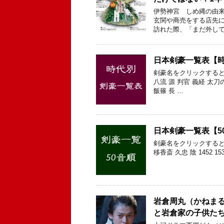
伊勢神宮 しめ縄の由来
玄関や商売をする店先に
訪れた際、「まだ外して
日本剣豪一覧表【
剣豪名をクリックすると
八流 源 判官 義経 太刀
飯篠 長 …
日本剣豪一覧表【5
剣豪名をクリックすると
移香斎 久忠 陰 1452 15
岩倉周丸（かねま
と岩倉家の子供た