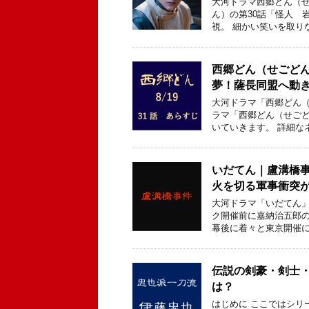
大河ドラマ西郷どん（せ
ん）の第30話「怪人 
視。 細かい笑いを取り
西郷どん（せごどん
夢！薩長同盟へ動き
大河ドラマ「西郷どん（
ラマ「西郷どん（せごど
いていきます。 詳細な
いだてん｜盧溝橋
火を切る軍事衝突
大河ドラマ「いだてん」
ク開催前に嘉納治五郎
幕後に着々と東京開催に
伝説の剣豪・剣士
は？
はじめに ここではシリ