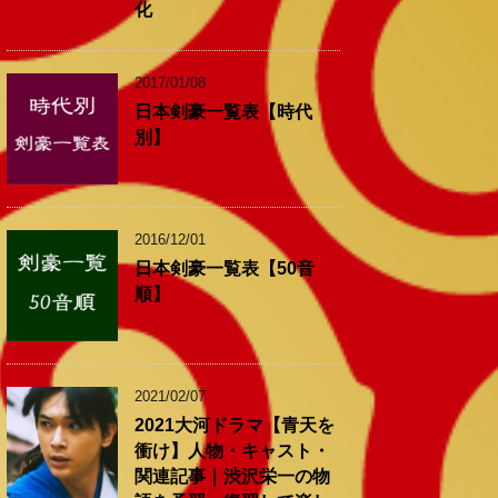
化
2017/01/08
日本剣豪一覧表【時代
別】
2016/12/01
日本剣豪一覧表【50音
順】
2021/02/07
2021大河ドラマ【青天を
衝け】人物・キャスト・
関連記事｜渋沢栄一の物