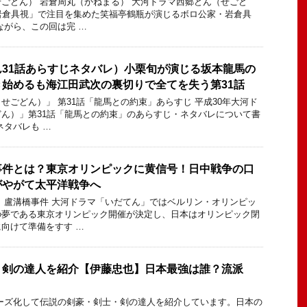
ごどん） 岩倉周丸（かねまる） 大河ドラマ西郷どん（せごど
岩倉具視」で注目を集めた笑福亭鶴瓶が演じるボロ公家・岩倉具
ながら、この回は完 …
31話あらすじネタバレ）小栗旬が演じる坂本龍馬の
始めるも海江田武次の裏切りで全てを失う第31話
せごどん）」 第31話「龍馬との約束」あらすじ 平成30年大河ド
ん）」第31話「龍馬との約束」のあらすじ・ネタバレについて書
ネタバレも …
事件とは？東京オリンピックに黄信号！日中戦争の口
がやがて太平洋戦争へ
 盧溝橋事件 大河ドラマ「いだてん」ではベルリン・オリンピッ
の夢である東京オリンピック開催が決定し、日本はオリンピック閉
向けて準備をすす …
・剣の達人を紹介【伊藤忠也】日本最強は誰？流派
ーズ化して伝説の剣豪・剣士・剣の達人を紹介しています。日本の