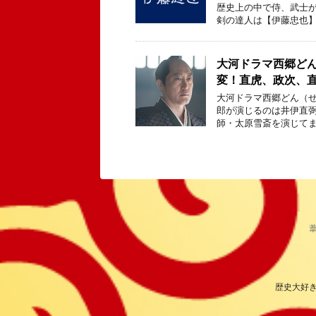
歴史上の中で侍、武士
剣の達人は【伊藤忠也】
大河ドラマ西郷ど
変！直虎、政次、
大河ドラマ西郷どん（せ
郎が演じるのは井伊直弼
師・太原雪斎を演じてま
歴史大好