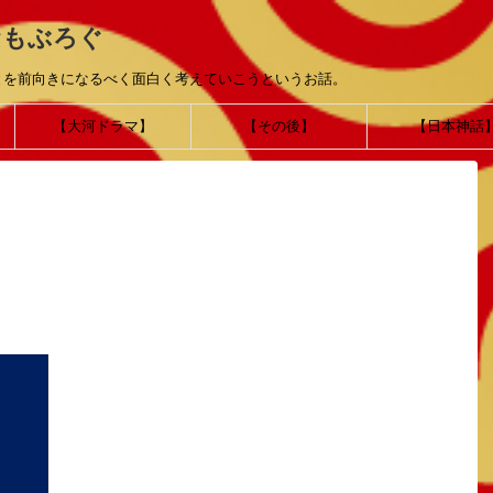
おもぶろぐ
とを前向きになるべく面白く考えていこうというお話。
【大河ドラマ】
【その後】
【日本神話