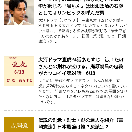
李が演じる『岩ちん』は田畑政治の右腕
としてオリンピックを呼んだ男
大河ドラマ【いだてん】 ～東京オリムピック噺～
2019年ＮＨＫ大河ドラマ「いだてん～東京オリムピ
ック噺～」で登場する松坂桃李が演じる『岩田幸彰
（いわたゆきあき）』。 初回（第1話）では、田畑
政治（阿 …
大河ドラマ直虎24話あらすじ 涙！たけ
さんとの別れが泣ける。庵原朝昌の忠義
がカッコイイ第24話 6/18
はじめに 平成29年大河ドラマ「おんな城主 直
虎」第24話のあらすじ・ネタバレについて書いてい
きます。 詳細なネタバレもあるので先の展開を知り
たくない方は、【ネタバレ注意】は読まないほうが
いいです。 …
伝説の剣豪・剣士・剣の達人を紹介【吉
岡憲法】日本最強は誰？流派は？