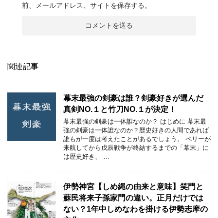
前、メールアドレス、サイトを保存する。
関連記事
幕末最強の剣豪は誰？剣豪好きが選んだ
真剣NO.１と竹刀NO.１が決定！
幕末最強の剣豪は一体誰なのか？ はじめに 幕末最
強の剣豪は一体誰なのか？歴史好きの人間であれば
誰もが一度は考えたことがあるでしょう。 ペリーが
来航してから戊辰戦争が終結するまでの「幕末」に
は歴史好き、 …
伊勢神宮【しめ縄の由来と意味】笑門と
蘇民将来子孫家門の違い。正月だけでは
ない？1年中しめなわを掛ける伊勢志摩の