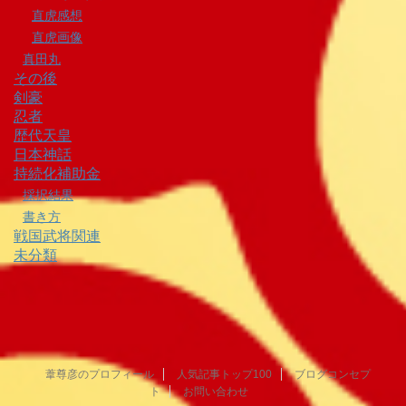
直虎感想
直虎画像
真田丸
その後
剣豪
忍者
歴代天皇
日本神話
持続化補助金
採択結果
書き方
戦国武将関連
未分類
葦尊彦のプロフィール
人気記事トップ100
ブログコンセプ
ト
お問い合わせ