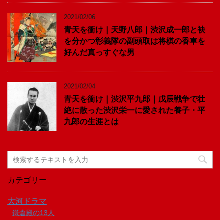
2021/02/06
青天を衝け｜天野八郎｜渋沢成一郎と袂
を分かつ彰義隊の副頭取は将棋の香車を
好んだ真っすぐな男
2021/02/04
青天を衝け｜渋沢平九郎｜戊辰戦争で壮
絶に散った渋沢栄一に愛された養子・平
九郎の生涯とは
カテゴリー
大河ドラマ
鎌倉殿の13人