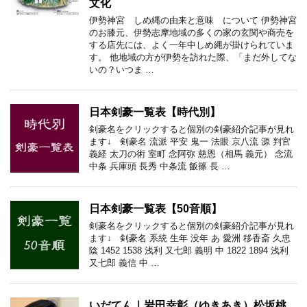
文化
伊勢神宮 しめ縄の由来と意味 について 伊勢神宮
のお膝元、伊勢志摩地域の多くの家の玄関や商売を
する店先には、よく一年中しめ縄が掛けられていま
す。 他地域の方が伊勢を訪れた際、「まだ外してな
いの？いつま …
日本剣豪一覧表【時代別】
剣豪名をクリックすると個別の剣豪紹介記事が見れ
ます↓ 剣豪名 流派 平安 鬼一 法眼 京八流 源 判官
義経 太刀の術 室町 念阿弥 慈恩（相馬 義元） 念流
中条 兵庫頭 長秀 中条流 飯篠 長 …
日本剣豪一覧表【50音順】
剣豪名をクリックすると個別の剣豪紹介記事が見れ
ます↓ 剣豪名 系統 生年 没年 あ 愛洲 移香斎 久忠
陰 1452 1538 浅利 又七郎 義明 中 1822 1894 浅利
又七郎 義信 中 …
いだてん｜岩田幸彰（ゆきあき）松坂桃