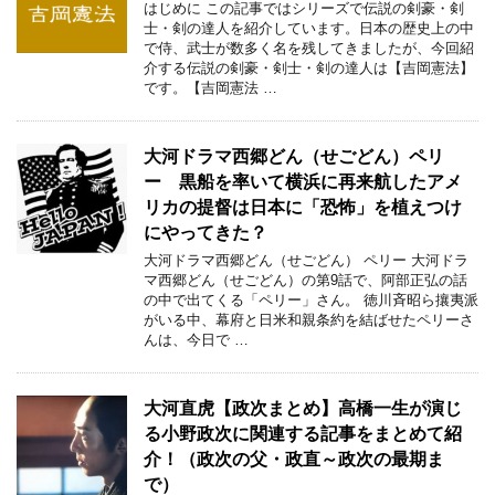
はじめに この記事ではシリーズで伝説の剣豪・剣
士・剣の達人を紹介しています。日本の歴史上の中
で侍、武士が数多く名を残してきましたが、今回紹
介する伝説の剣豪・剣士・剣の達人は【吉岡憲法】
です。【吉岡憲法 …
大河ドラマ西郷どん（せごどん）ペリ
ー 黒船を率いて横浜に再来航したアメ
リカの提督は日本に「恐怖」を植えつけ
にやってきた？
大河ドラマ西郷どん（せごどん） ペリー 大河ドラ
マ西郷どん（せごどん）の第9話で、阿部正弘の話
の中で出てくる「ペリー」さん。 徳川斉昭ら攘夷派
がいる中、幕府と日米和親条約を結ばせたペリーさ
んは、今日で …
大河直虎【政次まとめ】高橋一生が演じ
る小野政次に関連する記事をまとめて紹
介！（政次の父・政直～政次の最期ま
で）