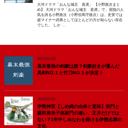
大河ドラマ「おんな城主 直虎」 【小野政次まと
め】 大河ドラマ「おんな城主 直虎」で、屈指の人
気を誇る小野政次（小野但馬守政次）は、史実では
超マイナー武将としてほとんどの方が知らない存在
でした。 しか …
2020/01/30
幕末最強の剣豪は誰？剣豪好きが選んだ
真剣NO.１と竹刀NO.１が決定！
2018/01/01
伊勢神宮【しめ縄の由来と意味】笑門と
蘇民将来子孫家門の違い。正月だけでは
ない？1年中しめなわを掛ける伊勢志摩の
文化