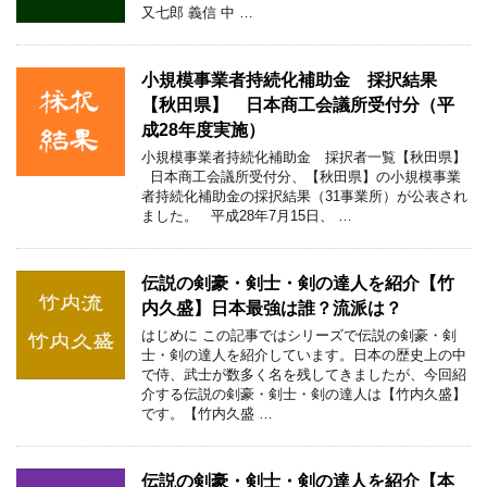
又七郎 義信 中 …
小規模事業者持続化補助金 採択結果
【秋田県】 日本商工会議所受付分（平
成28年度実施）
小規模事業者持続化補助金 採択者一覧【秋田県】
日本商工会議所受付分、【秋田県】の小規模事業
者持続化補助金の採択結果（31事業所）が公表され
ました。 平成28年7月15日、 …
伝説の剣豪・剣士・剣の達人を紹介【竹
内久盛】日本最強は誰？流派は？
はじめに この記事ではシリーズで伝説の剣豪・剣
士・剣の達人を紹介しています。日本の歴史上の中
で侍、武士が数多く名を残してきましたが、今回紹
介する伝説の剣豪・剣士・剣の達人は【竹内久盛】
です。【竹内久盛 …
伝説の剣豪・剣士・剣の達人を紹介【本