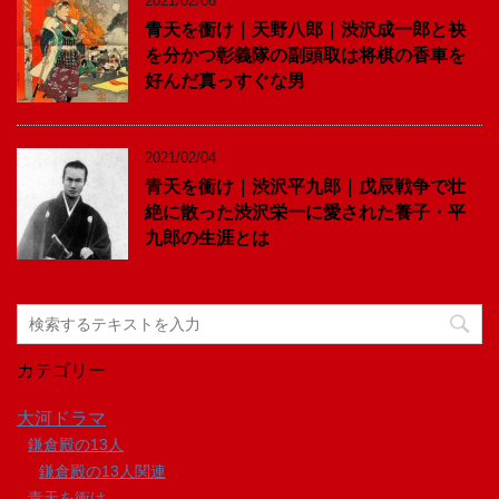
2021/02/06
青天を衝け｜天野八郎｜渋沢成一郎と袂
を分かつ彰義隊の副頭取は将棋の香車を
好んだ真っすぐな男
2021/02/04
青天を衝け｜渋沢平九郎｜戊辰戦争で壮
絶に散った渋沢栄一に愛された養子・平
九郎の生涯とは
カテゴリー
大河ドラマ
鎌倉殿の13人
鎌倉殿の13人関連
青天を衝け