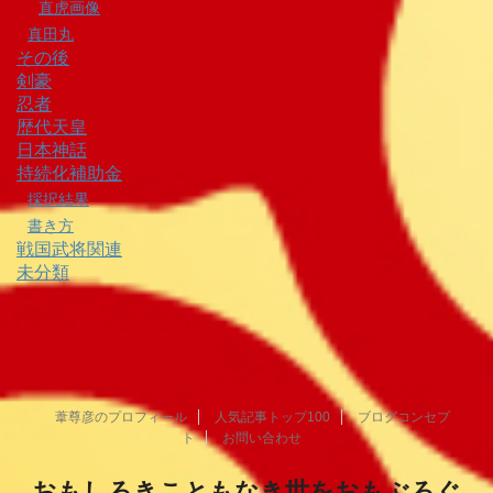
直虎画像
真田丸
その後
剣豪
忍者
歴代天皇
日本神話
持続化補助金
採択結果
書き方
戦国武将関連
未分類
葦尊彦のプロフィール
人気記事トップ100
ブログコンセプ
ト
お問い合わせ
おもしろきこともなき世をおもぶろぐ