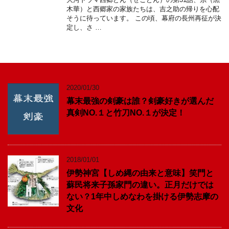
木華）と西郷家の家族たちは、吉之助の帰りを心配
そうに待っています。 この頃、幕府の長州再征が決
定し、さ …
2020/01/30
幕末最強の剣豪は誰？剣豪好きが選んだ
真剣NO.１と竹刀NO.１が決定！
2018/01/01
伊勢神宮【しめ縄の由来と意味】笑門と
蘇民将来子孫家門の違い。正月だけでは
ない？1年中しめなわを掛ける伊勢志摩の
文化