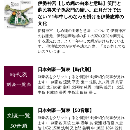
伊勢神宮【しめ縄の由来と意味】笑門と
蘇民将来子孫家門の違い。正月だけでは
ない？1年中しめなわを掛ける伊勢志摩の
文化
伊勢神宮 しめ縄の由来と意味 について 伊勢神宮
のお膝元、伊勢志摩地域の多くの家の玄関や商売を
する店先には、よく一年中しめ縄が掛けられていま
す。 他地域の方が伊勢を訪れた際、「まだ外してな
いの？いつま …
日本剣豪一覧表【時代別】
剣豪名をクリックすると個別の剣豪紹介記事が見れ
ます↓ 剣豪名 流派 平安 鬼一 法眼 京八流 源 判官
義経 太刀の術 室町 念阿弥 慈恩（相馬 義元） 念流
中条 兵庫頭 長秀 中条流 飯篠 長 …
日本剣豪一覧表【50音順】
剣豪名をクリックすると個別の剣豪紹介記事が見れ
ます↓ 剣豪名 系統 生年 没年 あ 愛洲 移香斎 久忠
陰 1452 1538 浅利 又七郎 義明 中 1822 1894 浅利