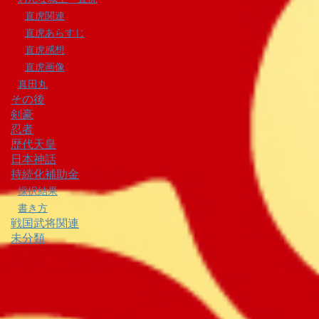
直虎関連
直虎あらすじ
直虎感想
直虎画像
真田丸
その後
剣豪
忍者
歴代天皇
日本神話
持続化補助金
採択結果
書き方
戦国武将関連
未分類