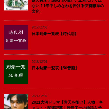
蘇民将来子孫家門の違い。正月だけでは
ない？1年中しめなわを掛ける伊勢志摩の
文化
2017/01/08
日本剣豪一覧表【時代別】
2016/12/01
日本剣豪一覧表【50音順】
2021/02/07
2021大河ドラマ【青天を衝け】人物・キ
ャスト・関連記事｜渋沢栄一の物語を予