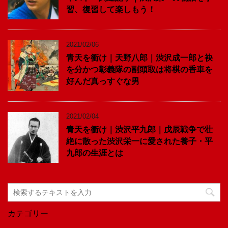
習、復習して楽しもう！
2021/02/06
青天を衝け｜天野八郎｜渋沢成一郎と袂
を分かつ彰義隊の副頭取は将棋の香車を
好んだ真っすぐな男
2021/02/04
青天を衝け｜渋沢平九郎｜戊辰戦争で壮
絶に散った渋沢栄一に愛された養子・平
九郎の生涯とは
カテゴリー