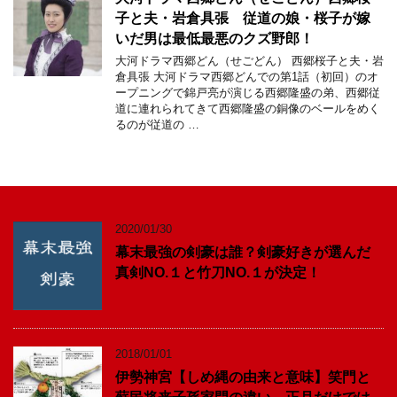
子と夫・岩倉具張 従道の娘・桜子が嫁
いだ男は最低最悪のクズ野郎！
大河ドラマ西郷どん（せごどん） 西郷桜子と夫・岩
倉具張 大河ドラマ西郷どんでの第1話（初回）のオ
ープニングで錦戸亮が演じる西郷隆盛の弟、西郷従
道に連れられてきて西郷隆盛の銅像のベールをめく
るのが従道の …
2020/01/30
幕末最強の剣豪は誰？剣豪好きが選んだ
真剣NO.１と竹刀NO.１が決定！
2018/01/01
伊勢神宮【しめ縄の由来と意味】笑門と