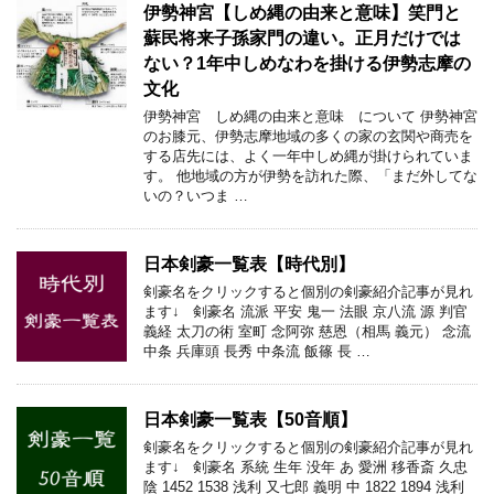
伊勢神宮【しめ縄の由来と意味】笑門と
蘇民将来子孫家門の違い。正月だけでは
ない？1年中しめなわを掛ける伊勢志摩の
文化
伊勢神宮 しめ縄の由来と意味 について 伊勢神宮
のお膝元、伊勢志摩地域の多くの家の玄関や商売を
する店先には、よく一年中しめ縄が掛けられていま
す。 他地域の方が伊勢を訪れた際、「まだ外してな
いの？いつま …
日本剣豪一覧表【時代別】
剣豪名をクリックすると個別の剣豪紹介記事が見れ
ます↓ 剣豪名 流派 平安 鬼一 法眼 京八流 源 判官
義経 太刀の術 室町 念阿弥 慈恩（相馬 義元） 念流
中条 兵庫頭 長秀 中条流 飯篠 長 …
日本剣豪一覧表【50音順】
剣豪名をクリックすると個別の剣豪紹介記事が見れ
ます↓ 剣豪名 系統 生年 没年 あ 愛洲 移香斎 久忠
陰 1452 1538 浅利 又七郎 義明 中 1822 1894 浅利