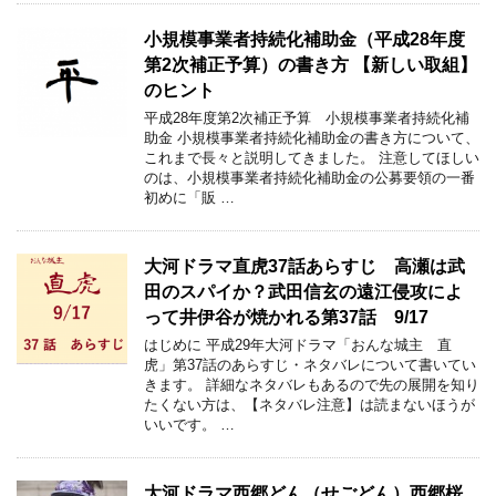
小規模事業者持続化補助金（平成28年度
第2次補正予算）の書き方 【新しい取組】
のヒント
平成28年度第2次補正予算 小規模事業者持続化補
助金 小規模事業者持続化補助金の書き方について、
これまで長々と説明してきました。 注意してほしい
のは、小規模事業者持続化補助金の公募要領の一番
初めに「販 …
大河ドラマ直虎37話あらすじ 高瀬は武
田のスパイか？武田信玄の遠江侵攻によ
って井伊谷が焼かれる第37話 9/17
はじめに 平成29年大河ドラマ「おんな城主 直
虎」第37話のあらすじ・ネタバレについて書いてい
きます。 詳細なネタバレもあるので先の展開を知り
たくない方は、【ネタバレ注意】は読まないほうが
いいです。 …
大河ドラマ西郷どん（せごどん）西郷桜