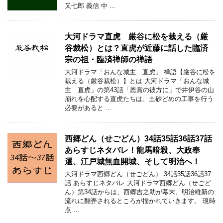
又七郎 義信 中 …
大河ドラマ直虎 厳谷に松を栽える（厳
谷裁松）とは？直虎が近藤に話した臨済
宗の祖・臨済禅師の禅語
大河ドラマ「おんな城主 直虎」 禅語【厳谷に松を
栽える（厳谷裁松）】とは 大河ドラマ「おんな城
主 直虎」の第43話「恩賞の彼方に」で井伊谷の山
崩れを心配する直虎たちは、土砂どめの工事を行う
必要があると …
西郷どん（せごどん）34話35話36話37話
あらすじネタバレ！龍馬暗殺、大政奉
還、江戸城無血開城、そして明治へ！
大河ドラマ西郷どん（せごどん） 34話35話36話37
話 あらすじネタバレ 大河ドラマ西郷どん（せごど
ん）第34話からは、西郷吉之助が幕末、明治維新の
流れに翻弄されるところが描かれていきます。 現時
点 …