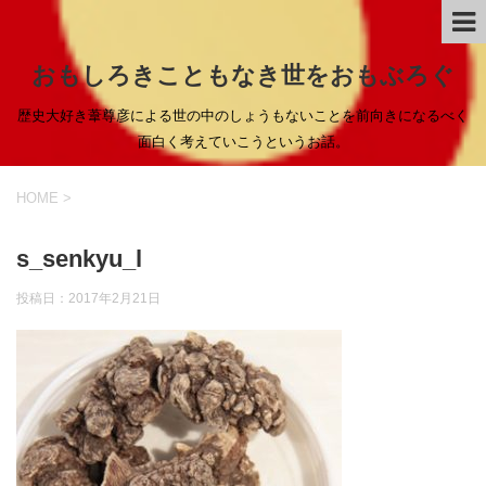
おもしろきこともなき世をおもぶろぐ
歴史大好き葦尊彦による世の中のしょうもないことを前向きになるべく
面白く考えていこうというお話。
HOME
>
s_senkyu_l
投稿日：
2017年2月21日