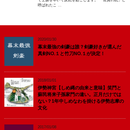
呼ばれたこ …
2020/01/30
幕末最強の剣豪は誰？剣豪好きが選んだ
真剣NO.１と竹刀NO.１が決定！
2018/01/01
伊勢神宮【しめ縄の由来と意味】笑門と
蘇民将来子孫家門の違い。正月だけでは
ない？1年中しめなわを掛ける伊勢志摩の
文化
2017/01/08