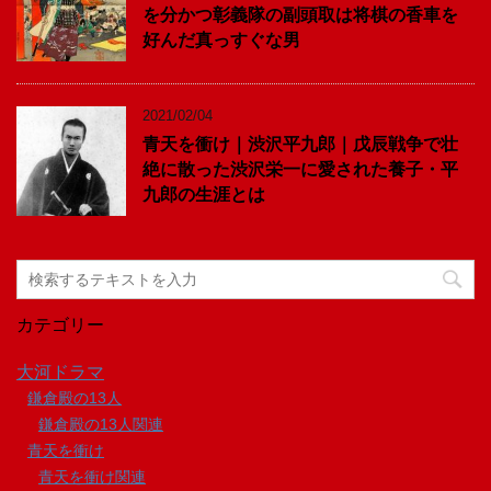
を分かつ彰義隊の副頭取は将棋の香車を
好んだ真っすぐな男
2021/02/04
青天を衝け｜渋沢平九郎｜戊辰戦争で壮
絶に散った渋沢栄一に愛された養子・平
九郎の生涯とは
カテゴリー
大河ドラマ
鎌倉殿の13人
鎌倉殿の13人関連
青天を衝け
青天を衝け関連