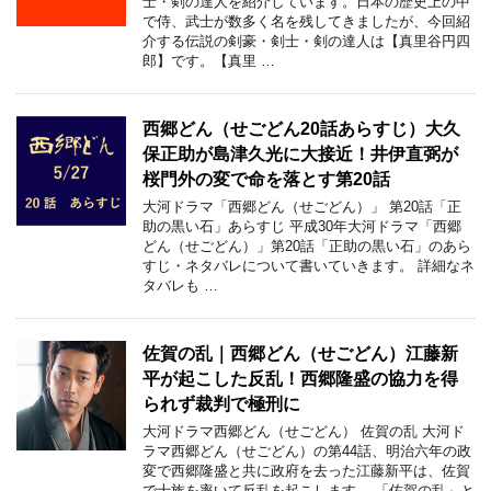
士・剣の達人を紹介しています。日本の歴史上の中
で侍、武士が数多く名を残してきましたが、今回紹
介する伝説の剣豪・剣士・剣の達人は【真里谷円四
郎】です。【真里 …
西郷どん（せごどん20話あらすじ）大久
保正助が島津久光に大接近！井伊直弼が
桜門外の変で命を落とす第20話
大河ドラマ「西郷どん（せごどん）」 第20話「正
助の黒い石」あらすじ 平成30年大河ドラマ「西郷
どん（せごどん）」第20話「正助の黒い石」のあら
すじ・ネタバレについて書いていきます。 詳細なネ
タバレも …
佐賀の乱｜西郷どん（せごどん）江藤新
平が起こした反乱！西郷隆盛の協力を得
られず裁判で極刑に
大河ドラマ西郷どん（せごどん） 佐賀の乱 大河ド
ラマ西郷どん（せごどん）の第44話、明治六年の政
変で西郷隆盛と共に政府を去った江藤新平は、佐賀
で士族を率いて反乱を起こします。 「佐賀の乱」と