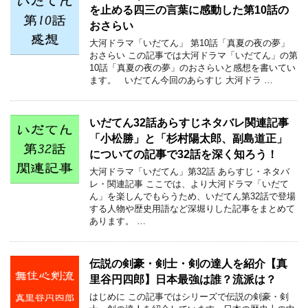
を止める四三の言葉に感動した第10話の
おさらい
大河ドラマ「いだてん」 第10話「真夏の夜の夢」
おさらい この記事では大河ドラマ「いだてん」の第
10話「真夏の夜の夢」のおさらいと感想を書いてい
ます。 いだてん今回のあらすじ 大河ドラ …
いだてん32話あらすじネタバレ関連記事
「小松勝」と「杉村陽太郎、副島道正」
についての記事で32話を深く知ろう！
大河ドラマ「いだてん」第32話 あらすじ・ネタバ
レ・関連記事 ここでは、より大河ドラマ「いだて
ん」を楽しんでもらうため、いだてん第32話で登場
する人物や歴史用語など深堀りした記事をまとめて
あります。 …
伝説の剣豪・剣士・剣の達人を紹介【真
里谷円四郎】日本最強は誰？流派は？
はじめに この記事ではシリーズで伝説の剣豪・剣