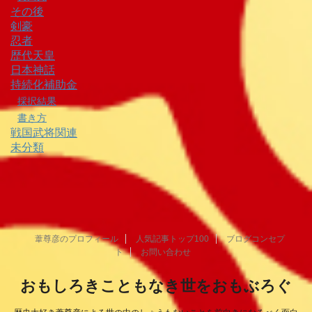
その後
剣豪
忍者
歴代天皇
日本神話
持続化補助金
採択結果
書き方
戦国武将関連
未分類
葦尊彦のプロフィール
人気記事トップ100
ブログコンセプ
ト
お問い合わせ
おもしろきこともなき世をおもぶろぐ