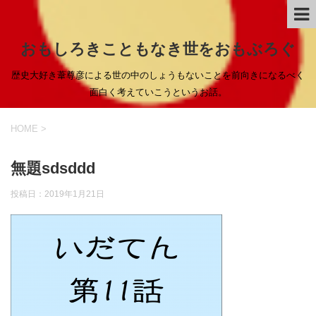
おもしろきこともなき世をおもぶろぐ
歴史大好き葦尊彦による世の中のしょうもないことを前向きになるべく
面白く考えていこうというお話。
HOME
>
無題sdsddd
投稿日：
2019年1月21日