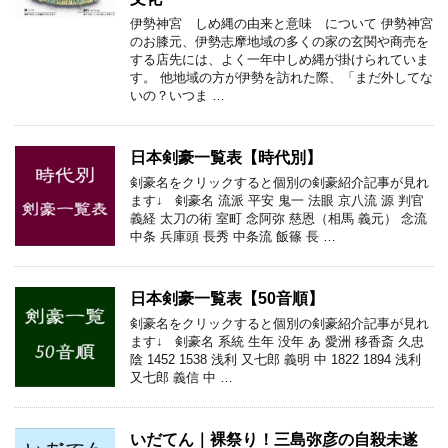
伊勢神宮 しめ縄の由来と意味 について 伊勢神宮
のお膝元、伊勢志摩地域の多くの家の玄関や商売を
する店先には、よく一年中しめ縄が掛けられていま
す。 他地域の方が伊勢を訪れた際、「まだ外してな
いの？いつま …
日本剣豪一覧表【時代別】
剣豪名をクリックすると個別の剣豪紹介記事が見れ
ます↓ 剣豪名 流派 平安 鬼一 法眼 京八流 源 判官
義経 太刀の術 室町 念阿弥 慈恩（相馬 義元） 念流
中条 兵庫頭 長秀 中条流 飯篠 長 …
日本剣豪一覧表【50音順】
剣豪名をクリックすると個別の剣豪紹介記事が見れ
ます↓ 剣豪名 系統 生年 没年 あ 愛洲 移香斎 久忠
陰 1452 1538 浅利 又七郎 義明 中 1822 1894 浅利
又七郎 義信 中 …
いだてん｜裸祭り！三島弥彦の自殺未遂