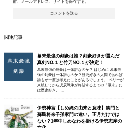
前、メールアドレス、サイトを保存する。
関連記事
幕末最強の剣豪は誰？剣豪好きが選んだ
真剣NO.１と竹刀NO.１が決定！
幕末最強の剣豪は一体誰なのか？ はじめに 幕末最
強の剣豪は一体誰なのか？歴史好きの人間であれば
誰もが一度は考えたことがあるでしょう。 ペリーが
来航してから戊辰戦争が終結するまでの「幕末」に
は歴史好き、 …
伊勢神宮【しめ縄の由来と意味】笑門と
蘇民将来子孫家門の違い。正月だけでは
ない？1年中しめなわを掛ける伊勢志摩の
文化